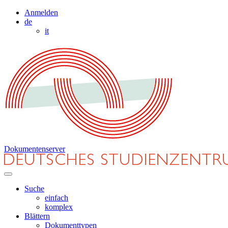
Anmelden
de
it
Dokumentenserver
Suche
einfach
komplex
Blättern
Dokumenttypen