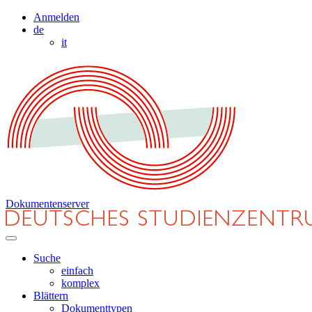
Anmelden
de
it
Dokumentenserver
Suche
einfach
komplex
Blättern
Dokumenttypen