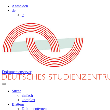
Anmelden
de
it
Dokumentenserver
Suche
einfach
komplex
Blättern
Dokumenttypen