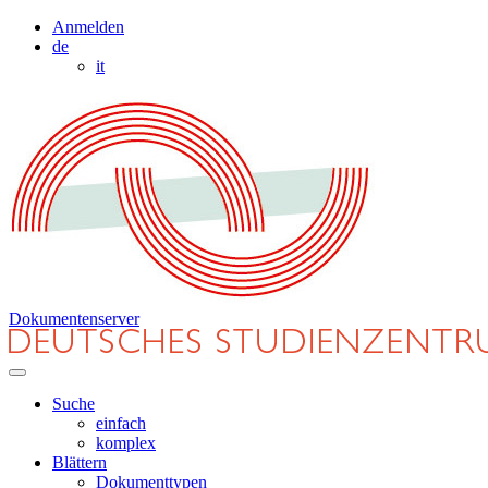
Anmelden
de
it
Dokumentenserver
Suche
einfach
komplex
Blättern
Dokumenttypen