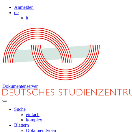
Anmelden
de
it
Dokumentenserver
Suche
einfach
komplex
Blättern
Dokumenttypen