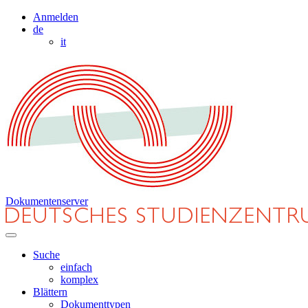
Anmelden
de
it
Dokumentenserver
Suche
einfach
komplex
Blättern
Dokumenttypen