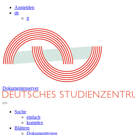
Anmelden
de
it
Dokumentenserver
Suche
einfach
komplex
Blättern
Dokumenttypen