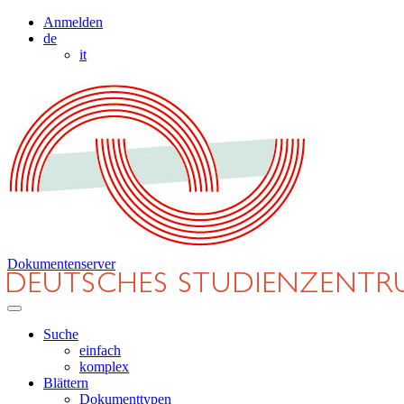
Anmelden
de
it
Dokumentenserver
Suche
einfach
komplex
Blättern
Dokumenttypen