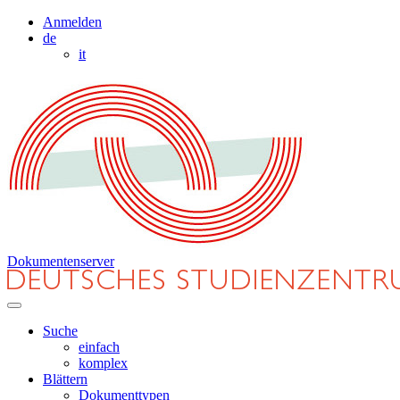
Anmelden
de
it
Dokumentenserver
Suche
einfach
komplex
Blättern
Dokumenttypen