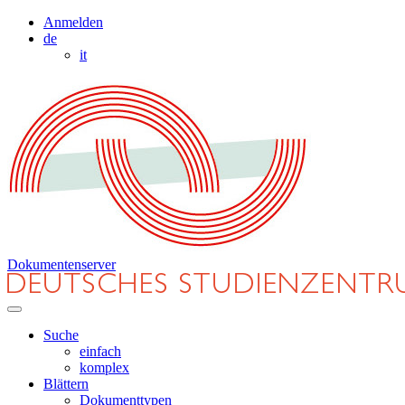
Anmelden
de
it
Dokumentenserver
Suche
einfach
komplex
Blättern
Dokumenttypen