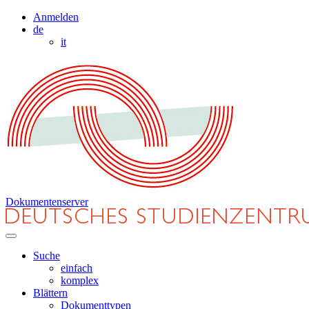
Anmelden
de
it
Dokumentenserver
Suche
einfach
komplex
Blättern
Dokumenttypen