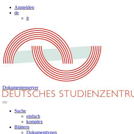
Anmelden
de
it
Dokumentenserver
Suche
einfach
komplex
Blättern
Dokumenttypen