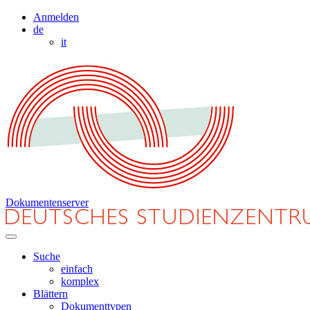
Anmelden
de
it
Dokumentenserver
Suche
einfach
komplex
Blättern
Dokumenttypen