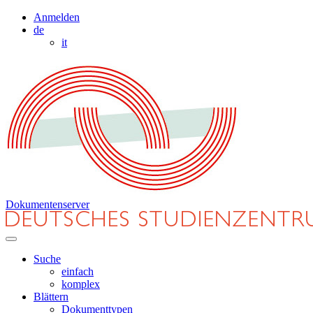
Anmelden
de
it
Dokumentenserver
Suche
einfach
komplex
Blättern
Dokumenttypen