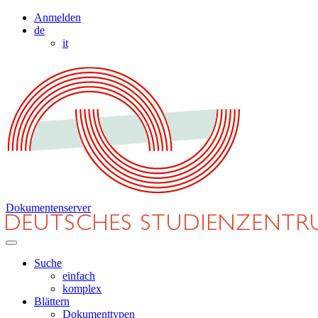
Anmelden
de
it
Dokumentenserver
Suche
einfach
komplex
Blättern
Dokumenttypen