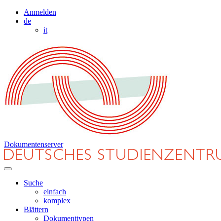
Anmelden
de
it
Dokumentenserver
Suche
einfach
komplex
Blättern
Dokumenttypen