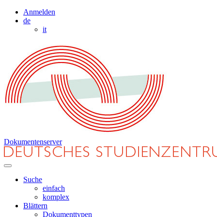
Anmelden
de
it
Dokumentenserver
Suche
einfach
komplex
Blättern
Dokumenttypen