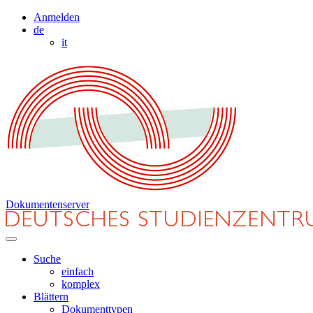
Anmelden
de
it
Dokumentenserver
Suche
einfach
komplex
Blättern
Dokumenttypen