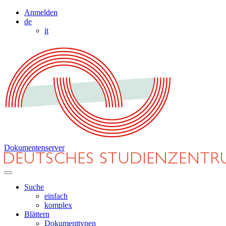
Anmelden
de
it
Dokumentenserver
Suche
einfach
komplex
Blättern
Dokumenttypen