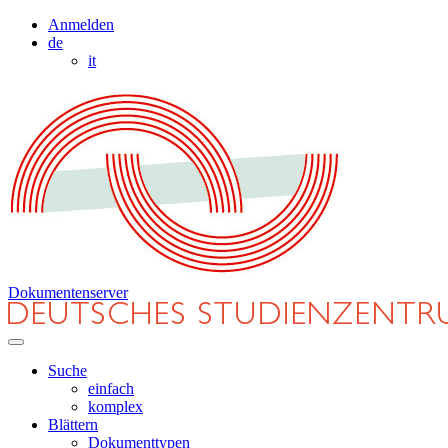
Anmelden
de
it
Dokumentenserver
Suche
einfach
komplex
Blättern
Dokumenttypen