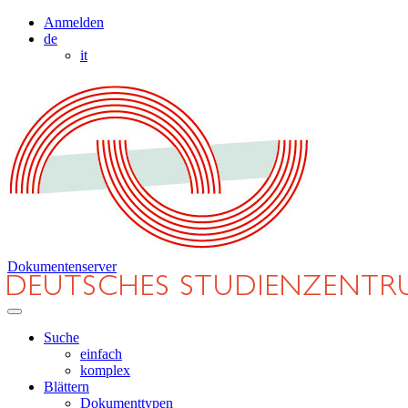
Anmelden
de
it
Dokumentenserver
Suche
einfach
komplex
Blättern
Dokumenttypen