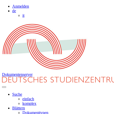
Anmelden
de
it
Dokumentenserver
Suche
einfach
komplex
Blättern
Dokumenttypen