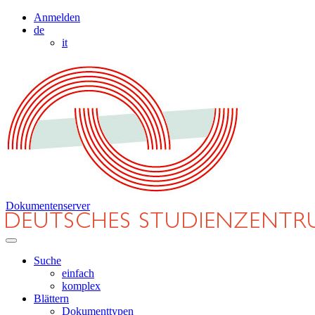
Anmelden
de
it
Dokumentenserver
Suche
einfach
komplex
Blättern
Dokumenttypen