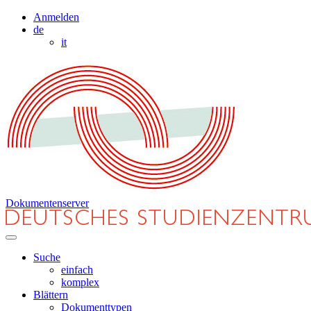
Anmelden
de
it
Dokumentenserver
Suche
einfach
komplex
Blättern
Dokumenttypen