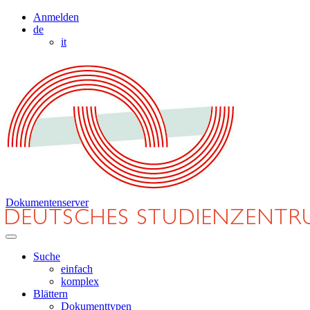
Anmelden
de
it
Dokumentenserver
Suche
einfach
komplex
Blättern
Dokumenttypen