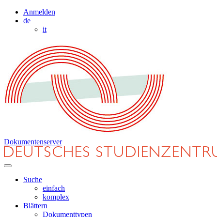
Anmelden
de
it
Dokumentenserver
Suche
einfach
komplex
Blättern
Dokumenttypen