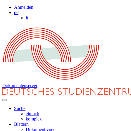
Anmelden
de
it
Dokumentenserver
Suche
einfach
komplex
Blättern
Dokumenttypen