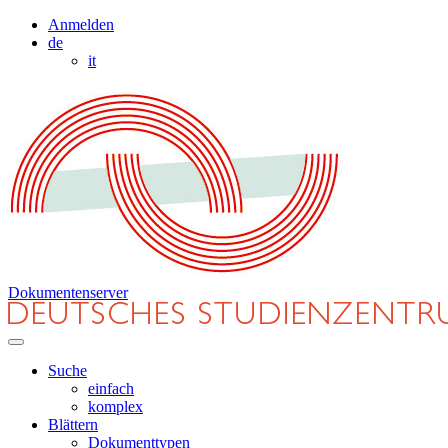
Anmelden
de
it
Dokumentenserver
Suche
einfach
komplex
Blättern
Dokumenttypen