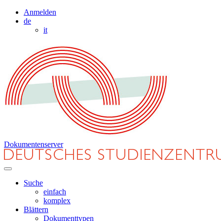
Anmelden
de
it
Dokumentenserver
Suche
einfach
komplex
Blättern
Dokumenttypen