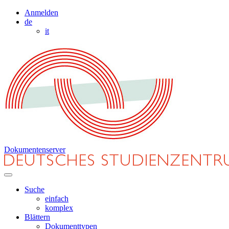
Anmelden
de
it
Dokumentenserver
Suche
einfach
komplex
Blättern
Dokumenttypen