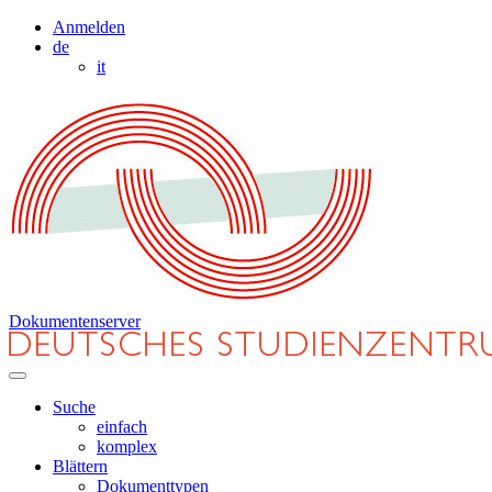
Anmelden
de
it
Dokumentenserver
Suche
einfach
komplex
Blättern
Dokumenttypen