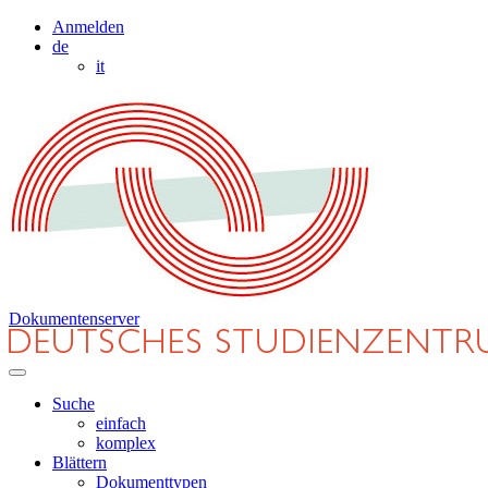
Anmelden
de
it
Dokumentenserver
Suche
einfach
komplex
Blättern
Dokumenttypen