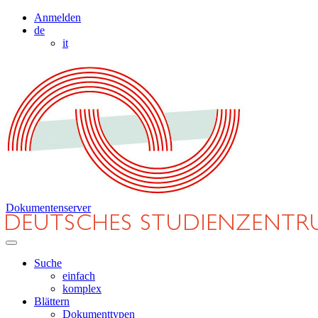
Anmelden
de
it
Dokumentenserver
Suche
einfach
komplex
Blättern
Dokumenttypen