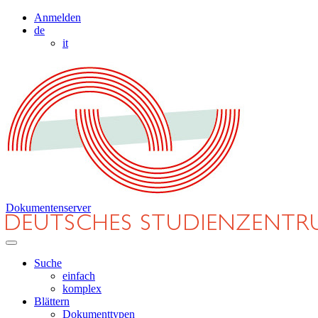
Anmelden
de
it
Dokumentenserver
Suche
einfach
komplex
Blättern
Dokumenttypen