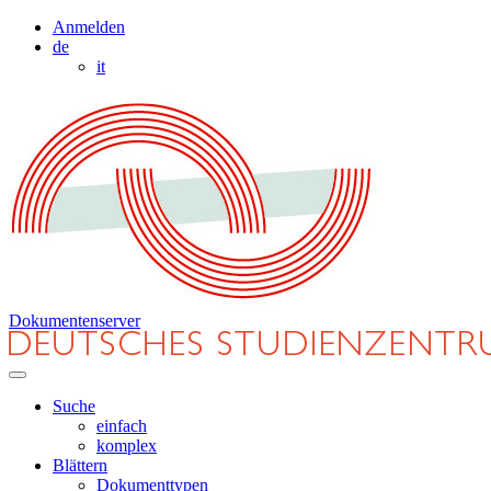
Anmelden
de
it
Dokumentenserver
Suche
einfach
komplex
Blättern
Dokumenttypen