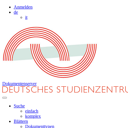
Anmelden
de
it
Dokumentenserver
Suche
einfach
komplex
Blättern
Dokumenttypen