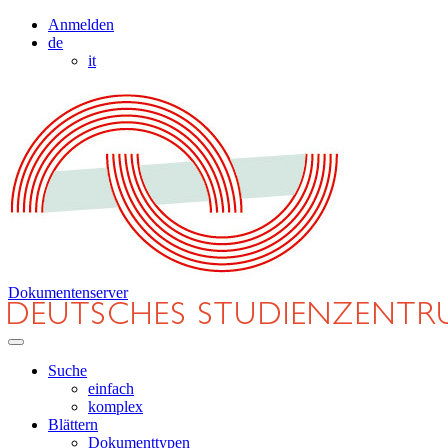
Anmelden
de
it
Dokumentenserver
Suche
einfach
komplex
Blättern
Dokumenttypen