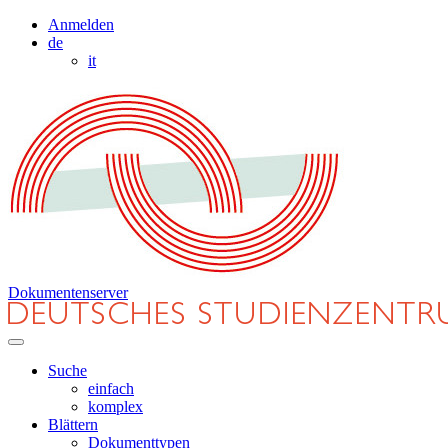
Anmelden
de
it
Dokumentenserver
Suche
einfach
komplex
Blättern
Dokumenttypen