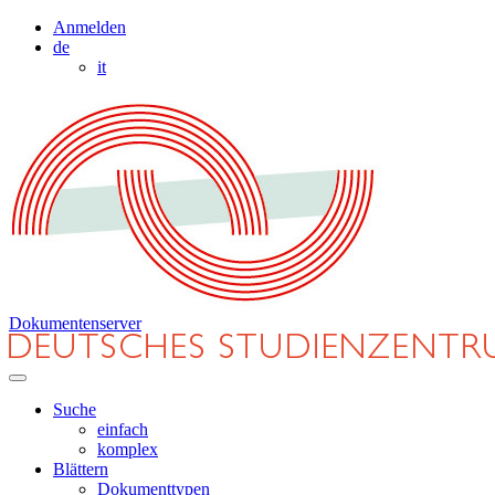
Anmelden
de
it
Dokumentenserver
Suche
einfach
komplex
Blättern
Dokumenttypen