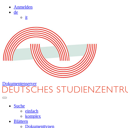
Anmelden
de
it
Dokumentenserver
Suche
einfach
komplex
Blättern
Dokumenttypen