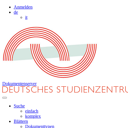
Anmelden
de
it
Dokumentenserver
Suche
einfach
komplex
Blättern
Dokumenttypen