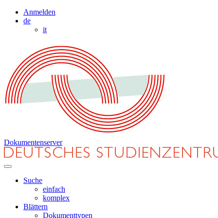
Anmelden
de
it
Dokumentenserver
Suche
einfach
komplex
Blättern
Dokumenttypen