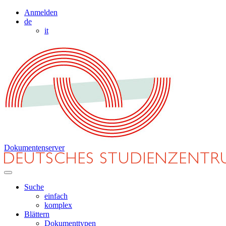
Anmelden
de
it
Dokumentenserver
Suche
einfach
komplex
Blättern
Dokumenttypen