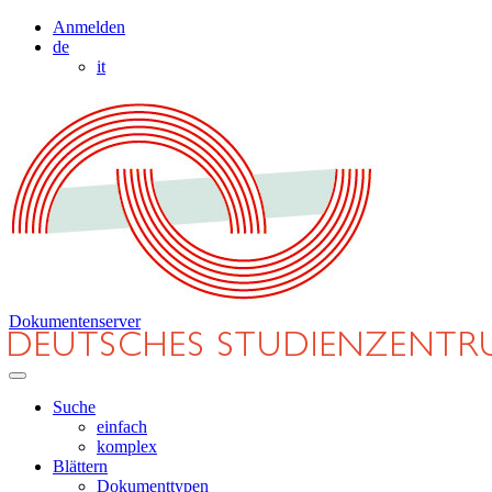
Anmelden
de
it
Dokumentenserver
Suche
einfach
komplex
Blättern
Dokumenttypen