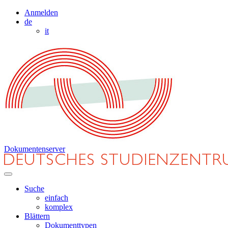
Anmelden
de
it
Dokumentenserver
Suche
einfach
komplex
Blättern
Dokumenttypen