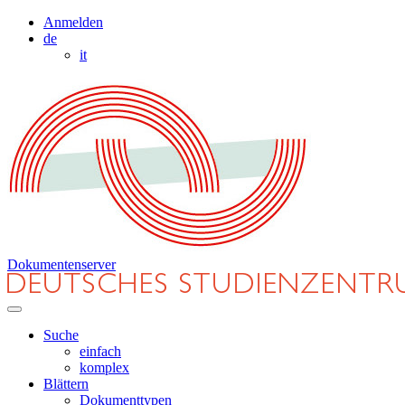
Anmelden
de
it
Dokumentenserver
Suche
einfach
komplex
Blättern
Dokumenttypen