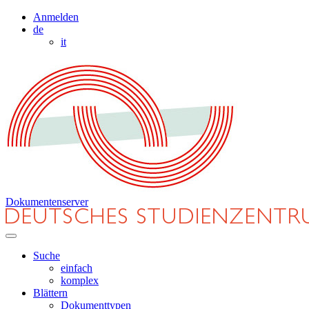
Anmelden
de
it
Dokumentenserver
Suche
einfach
komplex
Blättern
Dokumenttypen