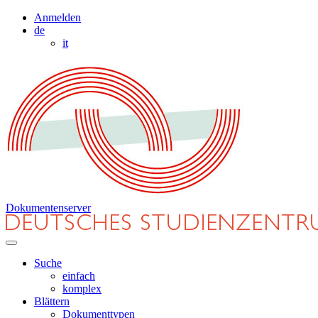
Anmelden
de
it
Dokumentenserver
Suche
einfach
komplex
Blättern
Dokumenttypen