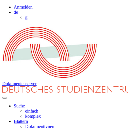
Anmelden
de
it
Dokumentenserver
Suche
einfach
komplex
Blättern
Dokumenttypen