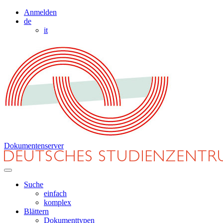
Anmelden
de
it
Dokumentenserver
Suche
einfach
komplex
Blättern
Dokumenttypen